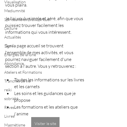
Visualisation
vous plaira.
Mediumnité
Je l'ai voulu simple et aéré, afin que vous 
Spiritualité et Eveil Spirituel
puissiez trouver facilement les 
Lecture
informations qui vous intéressent.
Actualités
Sur la page accueil se trouvent 
Signe
l'ensemble de mes activités, et vous 
Energies de la lune
pourrez naviguer facilement d'une 
Abondance
section à l'autre. Vous y retrouverez :
Ateliers et Formations
Toutes les informations sur les livres 
Tranches de vie
et les carnets
reiki
Les soins et les guidances que je 
sobriété
propose
Les formations et les ateliers que 
Rêves
j'anime
Livres
Visiter le site
Magnétisme