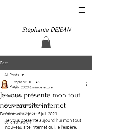
Stéphanie DEJEAN
Post
All Posts
Stéphanie DEJEAN
All Posts
4 juil. 2023
1 min de lecture
Je vous présente mon tout
Méditation
nouveau site internet
Développement Personnel
Pleine Conscience
Dernière mise à jour :
5 juil. 2023
Je vous présente aujourd'hui mon tout 
Loi d'attraction
nouveau site internet qui, je l'espère, 