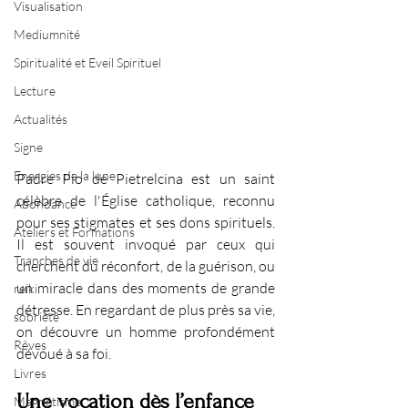
Visualisation
Mediumnité
Spiritualité et Eveil Spirituel
Lecture
Actualités
Signe
Energies de la lune
Padre Pio de Pietrelcina est un saint 
célèbre de l'Église catholique, reconnu 
Abondance
pour ses stigmates et ses dons spirituels. 
Ateliers et Formations
Il est souvent invoqué par ceux qui 
Tranches de vie
cherchent du réconfort, de la guérison, ou 
un miracle dans des moments de grande 
reiki
détresse. En regardant de plus près sa vie, 
sobriété
on découvre un homme profondément 
Rêves
dévoué à sa foi.
Livres
Une vocation dès l’enfance
Magnétisme