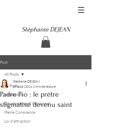
Stéphanie DEJEAN
Post
All Posts
Stéphanie DEJEAN
All Posts
16 août 2024
2 min de lecture
Padre Pio : le prêtre
Méditation
stigmatisé devenu saint
Développement Personnel
Pleine Conscience
Loi d'attraction