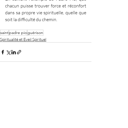
chacun puisse trouver force et réconfort 
dans sa propre vie spirituelle, quelle que 
soit la difficulté du chemin.
saint
padre pio
guérison
Spiritualité et Eveil Spirituel
Posts récents
Voir tout