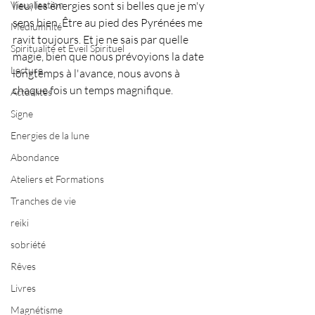
Visualisation
lieu, les énergies sont si belles que je m'y 
sens bien. Être au pied des Pyrénées me 
Mediumnité
ravit toujours. Et je ne sais par quelle 
Spiritualité et Eveil Spirituel
magie, bien que nous prévoyions la date 
Lecture
longtemps à l'avance, nous avons à 
chaque fois un temps magnifique.
Actualités
Signe
Energies de la lune
Abondance
Ateliers et Formations
Tranches de vie
reiki
sobriété
Rêves
Livres
Magnétisme