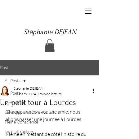
Stéphanie DEJEAN
Post
All Posts
Stéphanie DEJEAN
All Posts
20 mars 2024
1 min de lecture
Un petit tour à Lourdes
Méditation
Chaque année, avec une amie, nous 
Développement Personnel
allons passer une journée à Lourdes.
Pleine Conscience
Loi d'attraction
Même en mettant de côté l'histoire du 