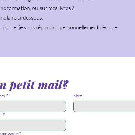
e formation, ou sur mes livres ?
ormulaire ci-dessous.
ntion, et je vous répondrai personnellement dès que
n petit mail?
nom
*
Nom
l
*
e message
*