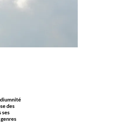
médiumnité
ose des
s ses
 genres