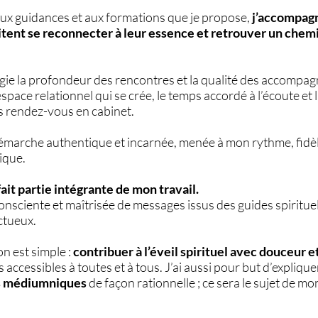
aux guidances et aux formations que je propose,
j’accompag
itent se reconnecter à leur essence et retrouver un chem
ilégie la profondeur des rencontres et la qualité des accompa
space relationnel qui se crée, le temps accordé à l’écoute et 
os rendez-vous en cabinet.
démarche authentique et incarnée, menée à mon rythme, fidèl
tique.
it partie intégrante de mon travail.
onsciente et maîtrisée de messages issus des guides spiritue
ctueux.
on est simple :
contribuer à l’éveil spirituel avec douceur e
s accessibles à toutes et à tous. J’ai aussi pour but d’explique
s médiumniques
de façon rationnelle ; ce sera le sujet de m