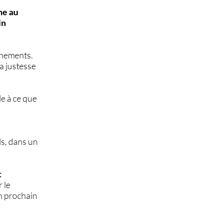
ne au
in
gnements.
la justesse
e à ce que
ls, dans un
t
r le
on prochain