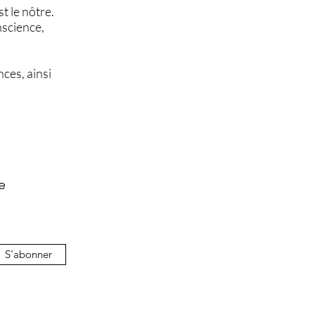
t le nôtre.
nscience,
ces, ainsi
e
S'abonner