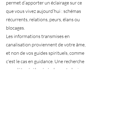
permet d’apporter un éclairage sur ce
que vous vivez aujourd’hui : schémas
récurrents, relations, peurs, élans ou
blocages.
Les informations transmises en
canalisation proviennent de votre âme,
et non de vos guides spirituels, comme
c'est le cas en guidance. Une recherche
complète révèle généralement plusieurs
incarnations significatives, choisies par
l'âme pour leur lien avec votre vie
actuelle.
La recherche se fait à partir de trois
photos et donne lieu à un compte-rendu
écrit, suivi d’un rendez-vous en
présentiel ou en visio pour la restitution.