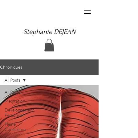
Stéphanie DEJEAN
Chroniques
All Posts
All Posts
Méditation
Développement
Personnel
Pleine
Conscience