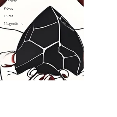
sobriété
Rêves
Livres
Magnétisme