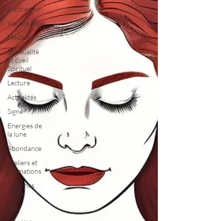
Loi
d'attraction
Visualisation
Mediumnité
Spiritualité
et Eveil
Spirituel
Lecture
Actualités
Signe
Energies de
la lune
Abondance
Ateliers et
Formations
Tranches
de vie
reiki