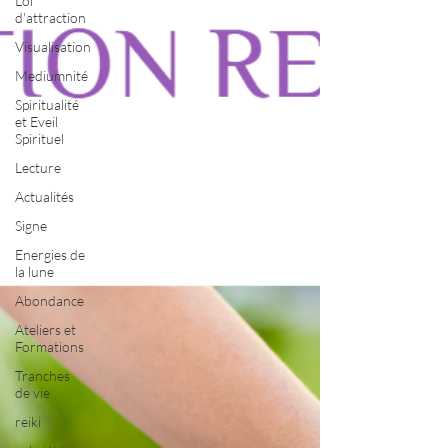
Loi
d'attraction
Visualisation
Mediumnité
Spiritualité
et Eveil
Spirituel
Lecture
Actualités
Signe
Energies de
la lune
Abondance
Ateliers et
Formations
Tranches
de vie
reiki