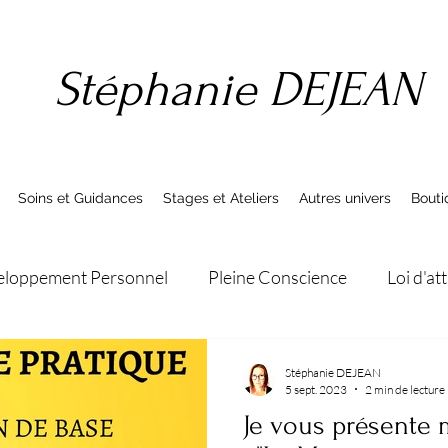
Stéphanie DEJEAN
Soins et Guidances
Stages et Ateliers
Autres univers
Bouti
loppement Personnel
Pleine Conscience
Loi d'at
t Eveil Spirituel
Lecture
Actualités
Signe
Stéphanie DEJEAN
5 sept. 2023
2 min de lecture
Je vous présente 
Formations
Tranches de vie
reiki
sobriété