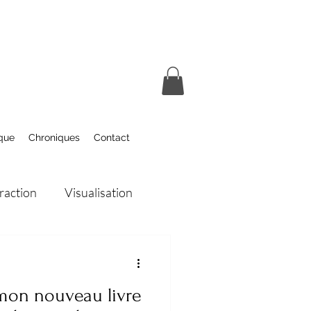
que
Chroniques
Contact
traction
Visualisation
Energies de la lune
mon nouveau livre
Rêves
Livres