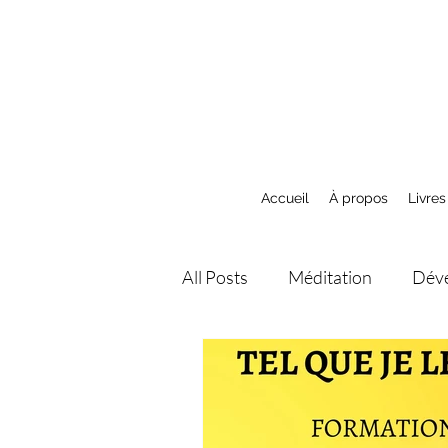
Accueil
À propos
Livres
All Posts
Méditation
Déve
Mediumnité
Spiritualité e
Abondance
Ateliers et 