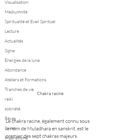
Visualisation
Mediumnité
Spiritualité et Eveil Spirituel
Lecture
Actualités
Signe
Energies de la lune
Abondance
Ateliers et Formations
Tranches de vie
Chakra racine
reiki
sobriété
Rêves
Le chakra racine, également connu sous 
Livres
le nom de Muladhara en sanskrit, est le 
premier des sept chakras majeurs. 
Magnétisme