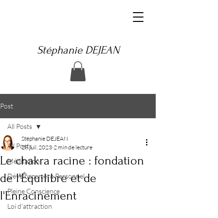
Stéphanie DEJEAN
Post
All Posts
Stéphanie DEJEAN
All Posts
28 juil. 2023
2 min de lecture
Le chakra racine : fondation
Méditation
de l'Équilibre et de
Développement Personnel
Pleine Conscience
l'Enracinement
Loi d'attraction