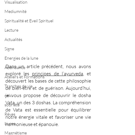
Visualisation
Mediumnité
Spiritualité et Eveil Spirituel
Lecture
Actualités
Signe
Energies de la lune
Dans un article précédent, nous avons 
Abondance
exploré les 
principes de l’ayurveda
, et 
Ateliers et Formations
découvert les bases de cette philosophie 
Tranches de vie
de bien-être et de guérison. Aujourd’hui, 
je vous propose de découvrir le dosha 
reiki
Vata, un des 3 doshas. La compréhension 
sobriété
de Vata est essentielle pour équilibrer 
Rêves
notre énergie vitale et favoriser une vie 
Livres
harmonieuse et épanouie.
Magnétisme