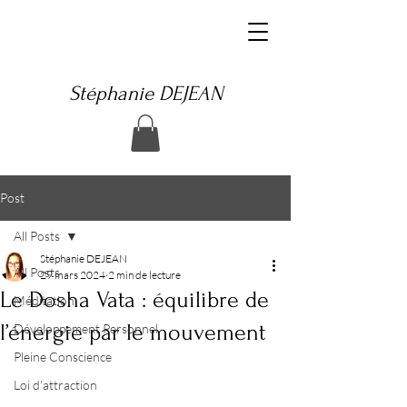
Stéphanie DEJEAN
Post
All Posts
Stéphanie DEJEAN
All Posts
29 mars 2024
2 min de lecture
Le Dosha Vata : équilibre de
Méditation
l’énergie par le mouvement
Développement Personnel
Pleine Conscience
Loi d'attraction