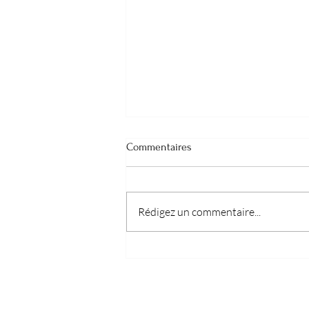
Commentaires
Rédigez un commentaire...
Le magnétisme : une capacité
présente en chacun de nous