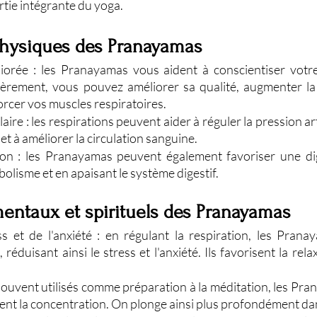
tie intégrante du yoga.
 physiques des Pranayamas
iorée : les Pranayamas vous aident à conscientiser votre 
ièrement, vous pouvez améliorer sa qualité, augmenter la 
rcer vos muscles respiratoires.
ire : les respirations peuvent aider à réguler la pression arté
et à améliorer la circulation sanguine.
ion : les Pranayamas peuvent également favoriser une dig
bolisme et en apaisant le système digestif.
mentaux et spirituels des Pranayamas
s et de l'anxiété : en régulant la respiration, les Prana
éduisant ainsi le stress et l'anxiété. Ils favorisent la relax
souvent utilisés comme préparation à la méditation, les Pra
orent la concentration. On plonge ainsi plus profondément da