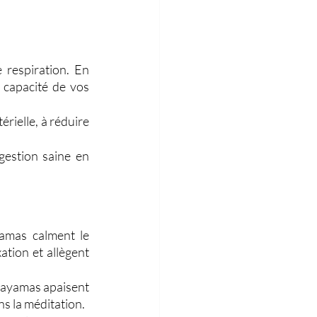
respiration. En 
capacité de vos 
rielle, à réduire 
estion saine en 
yamas calment le 
ation et allègent 
nayamas apaisent 
ns la méditation.