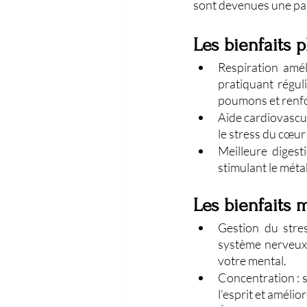
sont devenues une par
Les bienfaits
Respiration amél
pratiquant régul
poumons et renfo
Aide cardiovascula
le stress du cœur 
Meilleure digest
stimulant le méta
Les bienfaits 
Gestion du stres
système nerveux, r
votre mental.
Concentration : 
l'esprit et améli