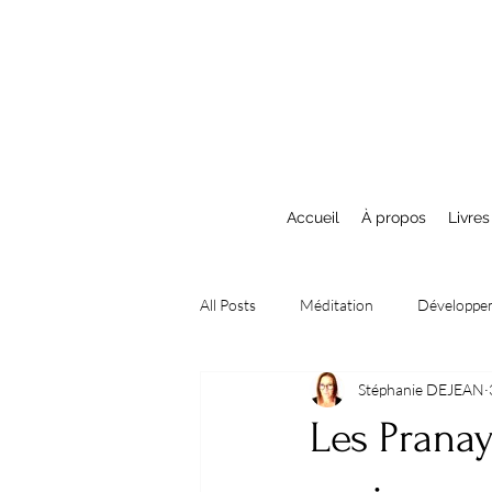
Accueil
À propos
Livres
All Posts
Méditation
Développe
Stéphanie DEJEAN
Spiritualité et Eveil Spirituel
Lec
Les Pranay
Tranches de vie
reiki
sobr