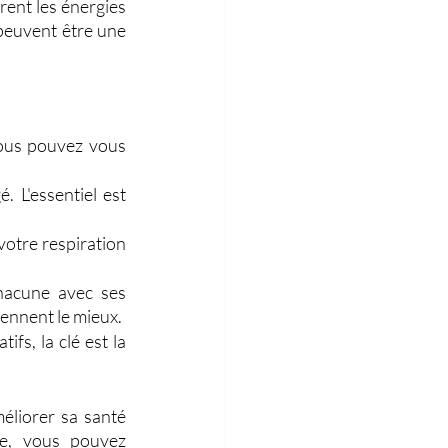
ent les énergies 
peuvent être une 
ous pouvez vous 
 L'essentiel est 
tre respiration 
hacune avec ses 
iennent le mieux.
fs, la clé est la 
liorer sa santé 
ie, vous pouvez 