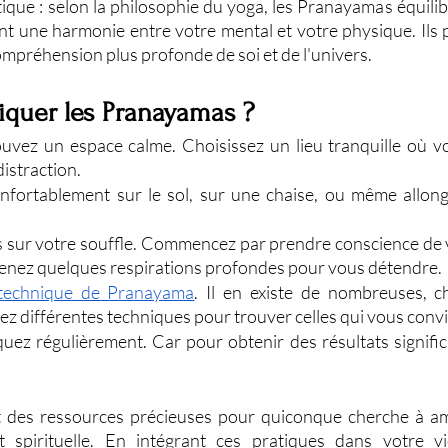
ique : selon la philosophie du yoga, les Pranayamas équilibr
ent une harmonie entre votre mental et votre physique. Ils 
mpréhension plus profonde de soi et de l'univers.
quer les Pranayamas ?
ouvez un espace calme. Choisissez un lieu tranquille où v
istraction.
fortablement sur le sol, sur une chaise, ou même allongé.
sur votre souffle. Commencez par prendre conscience de vo
prenez quelques respirations profondes pour vous détendre.
technique de Pranayama
. Il en existe de nombreuses, c
z différentes techniques pour trouver celles qui vous conv
quez régulièrement. Car pour obtenir des résultats significati
des ressources précieuses pour quiconque cherche à amé
t spirituelle. En intégrant ces pratiques dans votre v