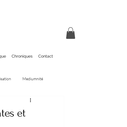
que
Chroniques
Contact
isation
Mediumnité
e
Ateliers et Formations
tes et