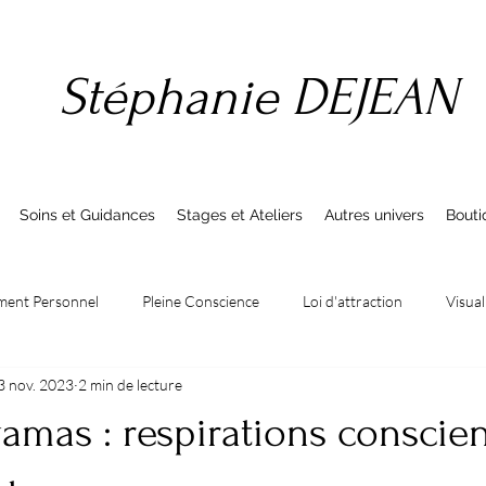
Stéphanie DEJEAN
Soins et Guidances
Stages et Ateliers
Autres univers
Bouti
ment Personnel
Pleine Conscience
Loi d'attraction
Visual
3 nov. 2023
2 min de lecture
ture
Actualités
Signe
Energies de la lune
Abondanc
amas : respirations conscien
iété
Rêves
Livres
Magnétisme