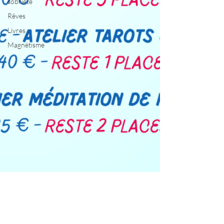
sobriété
Rêves
Livres
Magnétisme