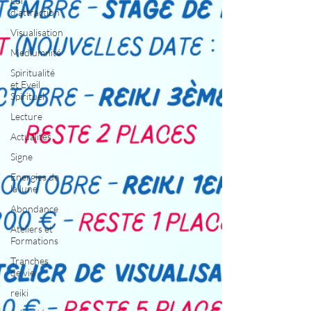
Loi
d'attraction
Visualisation
Mediumnité
Spiritualité
et Eveil
Spirituel
Lecture
Actualités
Signe
Energies de
la lune
Abondance
Ateliers et
Formations
Tranches
de vie
reiki