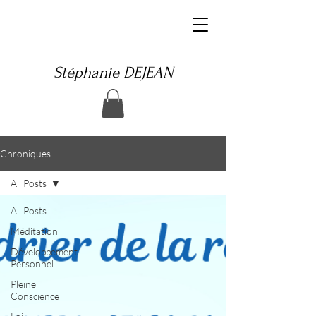
Stéphanie DEJEAN
Chroniques
All Posts
All Posts
Méditation
Développement
Personnel
Pleine
Conscience