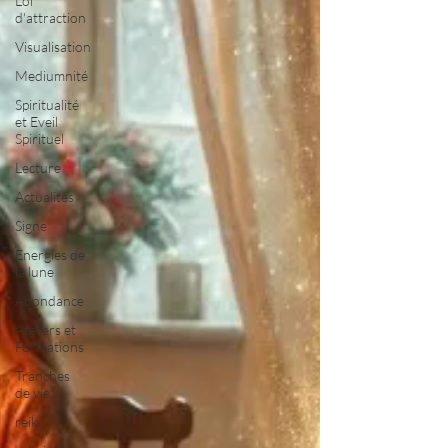
Loi
d'attraction
Visualisation
Mediumnité
Spiritualité
et Eveil
Spirituel
Lecture
Actualités
Signe
Energies de
la lune
Abondance
Ateliers et
Formations
Tranches
de vie
reiki