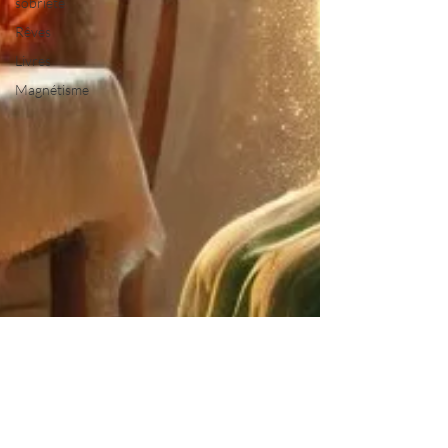
sobriété
Rêves
Livres
Magnétisme