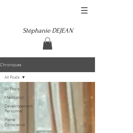
Stéphanie DEJEAN
Chroniques
All Posts
All Posts
Méditation
Développement
Personnel
Pleine
Conscience