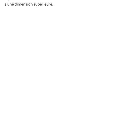
à une dimension supérieure.
Spiritualité et Eveil Spirituel
Posts récents
Voir tout