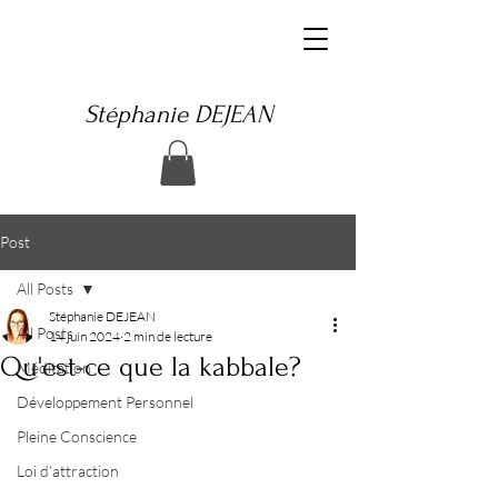
Stéphanie DEJEAN
Post
All Posts
Stéphanie DEJEAN
All Posts
14 juin 2024
2 min de lecture
Qu'est-ce que la kabbale?
Méditation
Développement Personnel
Pleine Conscience
Loi d'attraction