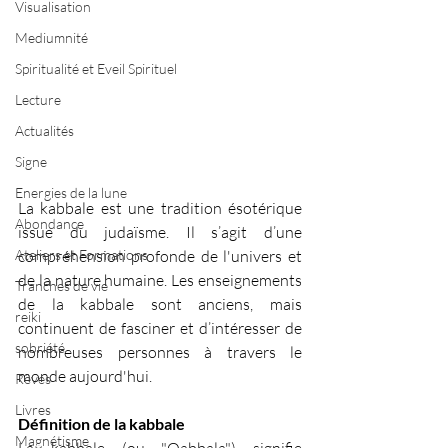
Visualisation
Mediumnité
Spiritualité et Eveil Spirituel
Lecture
Actualités
Signe
Energies de la lune
La kabbale est une tradition ésotérique 
Abondance
issue du judaïsme. Il s’agit d’une 
Ateliers et Formations
compréhension profonde de l'univers et 
de la nature humaine. Les enseignements 
Tranches de vie
de la kabbale sont anciens, mais 
reiki
continuent de fasciner et d’intéresser de 
sobriété
nombreuses personnes à travers le 
monde aujourd'hui.
Rêves
Livres
Définition de la kabbale 
Magnétisme